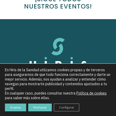
NUESTROS EVENTOS!
En Hiris de la Sanidad utilizamos cookies propias y de terceros
para asegurarnos de que todo funciona correctamente y darte un
mejor servicio. Además, nos ayudan a analizar y entender cómo
navegas para mostrarte publicidad y contenidos ajustados a tu
perfil.
En cualquier caso, puedes consultar nuestra
Política de cookies
para saber más sobre ellas.
Aceptar
Rechazar
Configurar
Política de privacidad
.
Política de Cookies
. Copyright © 2021 Hiris de la Sanidad
– Paneles de opinión sanitaria en España. Todos los Derechos Reservados