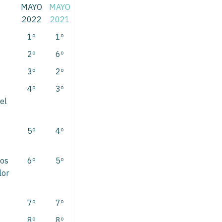
MAYO
MAYO
2022
2021
1º
1º
2º
6º
3º
2º
4º
3º
el
5º
4º
ios
6º
5º
lor
7º
7º
8º
8º