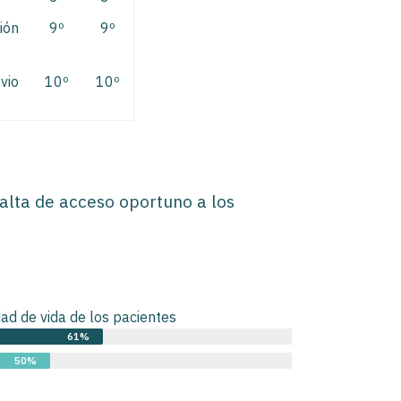
ión
9º
9º
vio
10º
10º
falta de acceso oportuno a los
ad de vida de los pacientes
61%
50%