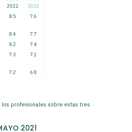
2022
2021
8.5
7.6
8.4
7.7
8.2
7.4
7.3
7.1
7.2
6.8
 los profesionales sobre estas tres
MAYO 2021