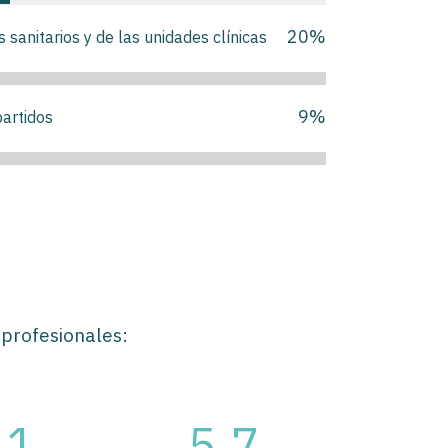
20
%
sanitarios y de las unidades clínicas
9
%
partidos
s profesionales:
.1
5.7