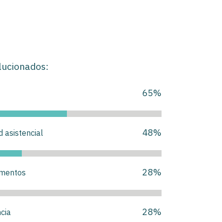
lucionados:
65
%
48
%
d asistencial
28
%
amentos
28
%
cia