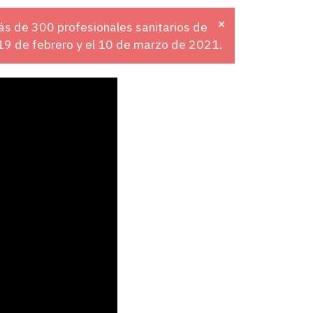
×
ás de 300 profesionales sanitarios de
 19 de febrero y el 10 de marzo de 2021.