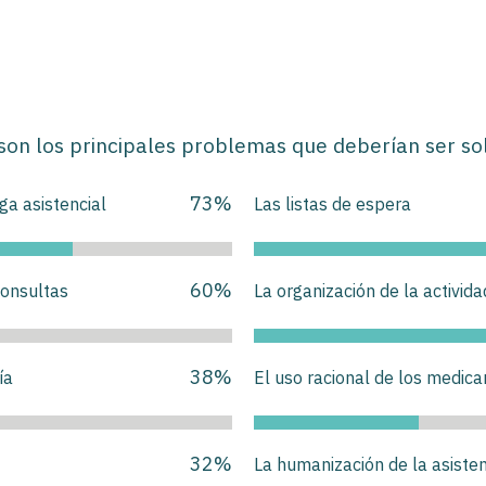
 son los principales problemas que deberían ser so
73
%
rga asistencial
Las listas de espera
60
%
consultas
La organización de la activida
38
%
ía
El uso racional de los medic
32
%
La humanización de la asisten